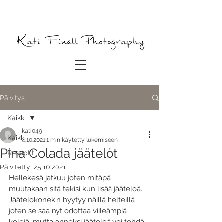
Päivitys
Kaikki
kati049
Kaikki
4.10.2021
1 min käytetty lukemiseen
Pina Colada jäätelöt
Reseptit
Päivitetty:
25.10.2021
Hellekesä jatkuu joten mitäpä 
muutakaan sitä tekisi kun lisää jäätelöä. 
Jäätelökonekin hyytyy näillä helteillä 
joten se saa nyt odottaa viileämpiä 
kelejä, mutta onneksi jäätelöä voi tehdä 