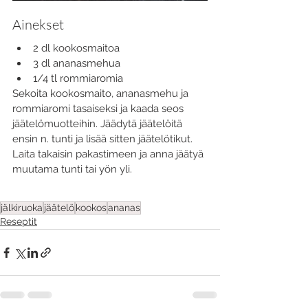
Ainekset
2 dl kookosmaitoa
3 dl ananasmehua
1/4 tl rommiaromia
Sekoita kookosmaito, ananasmehu ja 
rommiaromi tasaiseksi ja kaada seos 
jäätelömuotteihin. Jäädytä jäätelöitä 
ensin n. tunti ja lisää sitten jäätelötikut. 
Laita takaisin pakastimeen ja anna jäätyä 
muutama tunti tai yön yli. 
jälkiruoka
jäätelö
kookos
ananas
Reseptit