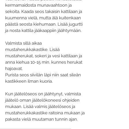
kermamaidosta munavaahtoon ja 
sekoita. Kaada seos takaisin kattilaan ja 
kuumenna vielä, mutta älä kuitenkaan 
päästä seosta kiehumaan. Lisää jugurtti 
ja nosta kattila jääkaappiin jäähtymään.
Valmista sillä aikaa 
mustaherukkakastike. Lisää 
mustaherukat, sokeri ja vesi kattilaan ja 
anna kiehua 10-15 min. kunnes herukat 
hajoavat. 
Purista seos siivilän läpi niin saat sileän 
kastikkeen ilman kuoria.
Kun jäätelöseos on jäähtynyt, valmista 
jäätelö oman jäätelökoneesi ohjeiden 
mukaan. Lisää valmis jäätelöseos ja 
mustaherukkakastike raitoina mukaan ja 
pakasta vielä muutaman tunnin ajan.