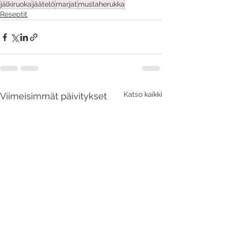
jälkiruoka
jäätelö
marjat
mustaherukka
Reseptit
Katso kaikki
Viimeisimmät päivitykset