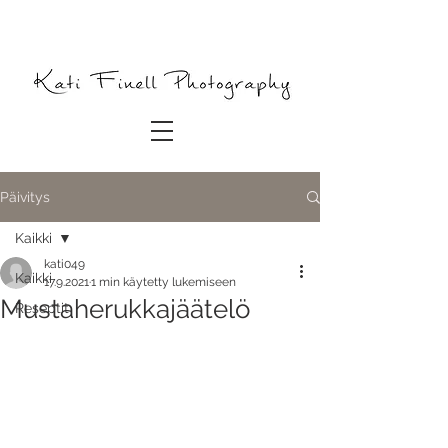
Päivitys
Kaikki
kati049
Kaikki
17.9.2021
1 min käytetty lukemiseen
Mustaherukkajäätelö
Reseptit